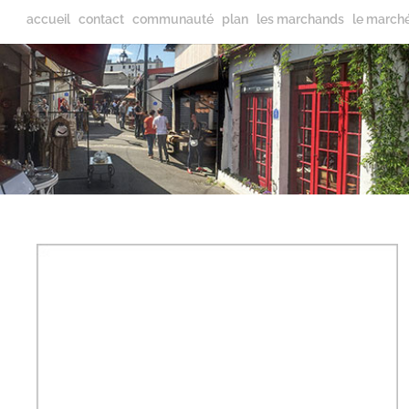
accueil
contact
communauté
plan
les marchands
le march