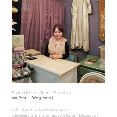
Suzuki Eriko- Allée 4 Stand 77
par
Pierre
| Déc 3, 2018 |
QUI ? Suzuki Eriko 06 41 51 34 57
chevaliercharmant@gmail.com QUOI ? Décoration