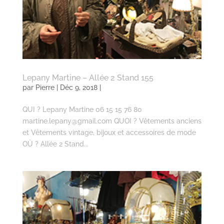
Lepany Martine – Allée 2 Stand 155
par
Pierre
| Déc 9, 2018 |
QUI ? Lepany Martine 06 15 15 76 80
martine.lepany@gmail.com QUOI ? Vêtements anciens
et Vêtements vintage, bijoux et accessoires de mode
OÙ ? Allée 2 Stand...