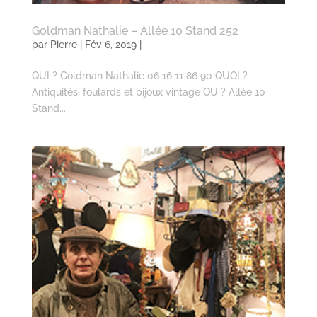
Goldman Nathalie – Allée 10 Stand 252
par
Pierre
| Fév 6, 2019 |
QUI ? Goldman Nathalie 06 16 11 86 90 QUOI ?
Antiquités, foulards et bijoux vintage OÙ ? Allée 10
Stand...