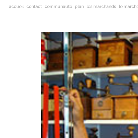
accueil
contact
communauté
plan
les marchands
le march