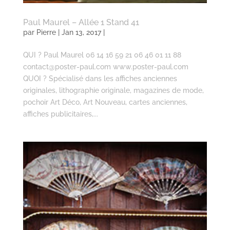
Paul Maurel – Allée 1 Stand 41
par
Pierre
| Jan 13, 2017 |
QUI ? Paul Maurel 06 14 16 59 21 06 46 01 11 88
contact@poster-paul.com www.poster-paul.com
QUOI ? Spécialisé dans les affiches anciennes
originales, lithographie originale, magazines de mode,
pochoir Art Déco, Art Nouveau, cartes anciennes,
affiches publicitaires,...