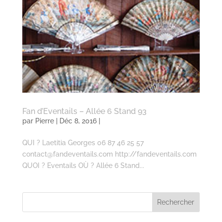
Fan d’Eventails – Allée 6 Stand 93
par
Pierre
| Déc 8, 2016 |
QUI ? Laetitia Georges 06 87 46 25 57
contact@fandeventails.com http://fandeventails.com
QUOI ? Eventails OÙ ? Allée 6 Stand...