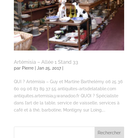
Artémisia – Allée 1 Stand 33
par
Pierre
| Jan 25, 2017 |
QUI ? Artémisia – Guy et Martine Barthelémy 06 25 36
60 09 06 83 89 37 55 antiquites-artsdelatable.com
antiquites.artemisia@wanadoo.fr QUOI ? Spécialiste
dans l’art de la table, service de vaisselle, services à
café et à thé, barbotine, Montigny sur Loing,...