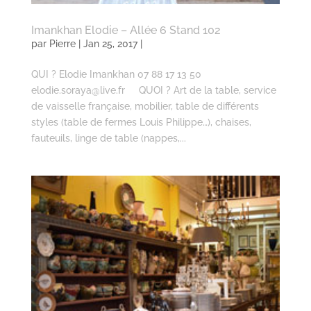
Imankhan Elodie – Allée 6 Stand 102
par
Pierre
| Jan 25, 2017 |
QUI ? Elodie Imankhan 07 88 17 13 50
elodie.soraya@live.fr QUOI ? Art de la table, service
de vaisselle française, mobilier, table de différents
styles (table de fermes Louis Philippe…), chaises,
fauteuils, linge de table (nappes,...