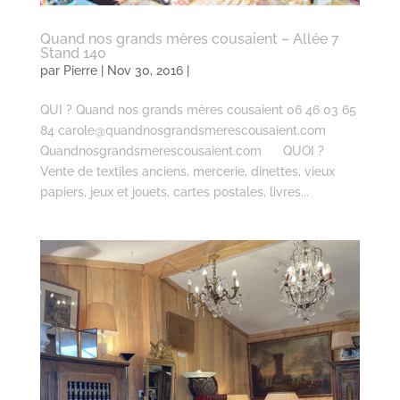
Quand nos grands mères cousaient – Allée 7
Stand 140
par
Pierre
| Nov 30, 2016 |
QUI ? Quand nos grands mères cousaient 06 46 03 65
84 carole@quandnosgrandsmerescousaient.com
Quandnosgrandsmerescousaient.com QUOI ?
Vente de textiles anciens, mercerie, dinettes, vieux
papiers, jeux et jouets, cartes postales, livres...