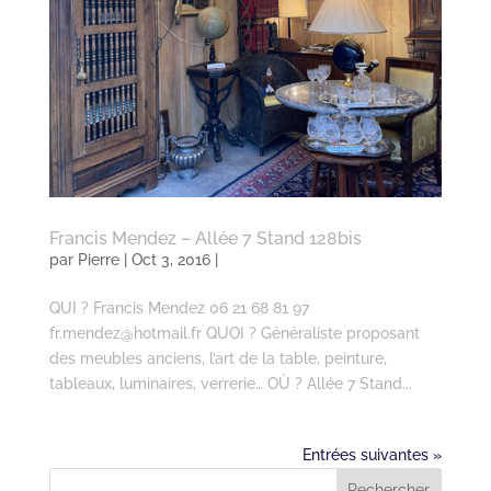
Francis Mendez – Allée 7 Stand 128bis
par
Pierre
| Oct 3, 2016 |
QUI ? Francis Mendez 06 21 68 81 97
fr.mendez@hotmail.fr QUOI ? Généraliste proposant
des meubles anciens, l’art de la table, peinture,
tableaux, luminaires, verrerie… OÙ ? Allée 7 Stand...
Entrées suivantes »