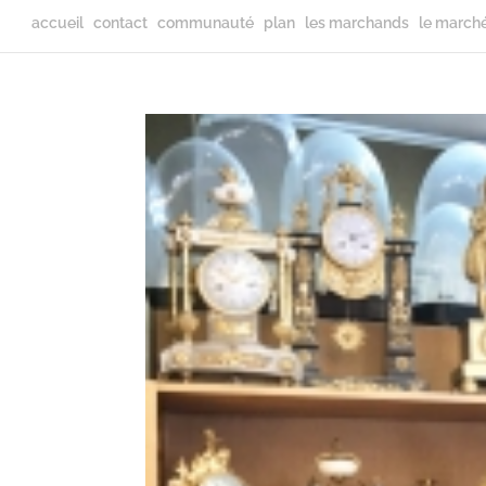
accueil
contact
communauté
plan
les marchands
le march