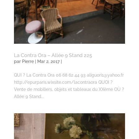
La Contra Ora – Allée 9 Stand 225
par
Pierre
| Mar 2, 2017 |
QUI ? La Contra Ora 06 68 62 44 93 aliguori1@yahoo.fr
http://epurparis.wixsite.com/lacontraora QUOI ?
Vente de mobiliers, objets et tableaux du XXème OÙ ?
Allée 9 Stand...