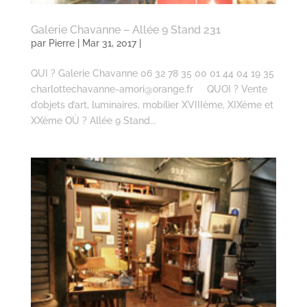
Galerie Chavanne – Allée 9 Stand 231
par
Pierre
| Mar 31, 2017 |
QUI ? Galerie Chavanne 06 32 78 35 00 01 44 04 19 35
charlottechavanne-amori@orange.fr QUOI ? Vente
d’objets d’art, luminaires, mobilier XVIIIème, XIXème et
XXème OÙ ? Allée 9 Stand...