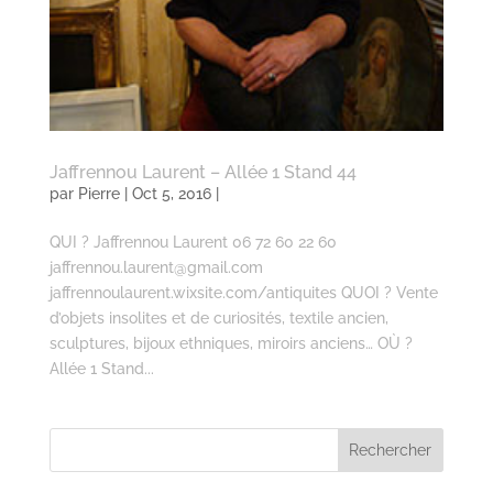
Jaffrennou Laurent – Allée 1 Stand 44
par
Pierre
| Oct 5, 2016 |
QUI ? Jaffrennou Laurent 06 72 60 22 60
jaffrennou.laurent@gmail.com
jaffrennoulaurent.wixsite.com/antiquites QUOI ? Vente
d’objets insolites et de curiosités, textile ancien,
sculptures, bijoux ethniques, miroirs anciens… OÙ ?
Allée 1 Stand...