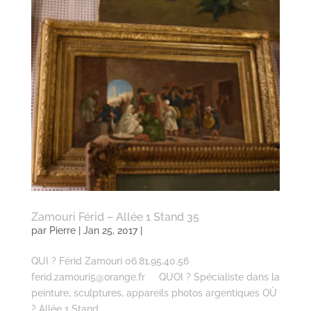
Zamouri Férid – Allée 1 Stand 35
par
Pierre
| Jan 25, 2017 |
QUI ? Férid Zamouri 06.81.95.40.56
ferid.zamouri5@orange.fr QUOI ? Spécialiste dans la
peinture, sculptures, appareils photos argentiques OÙ
? Allée 1 Stand...