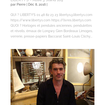
par
Pierre
| Déc 8, 2016 |
QUI ? LIBERTY’S 01 48 82 23 23 libertys@libertys.com
https://www.libertys.com https://livres.libertys.com
QUOI ? Horloges et pendules anciennes, pendulettes
et réveils, émaux de Longwy Gien Bordeaux Limoges,
verrerie, presse-papiers Baccarat Saint-Louis Clichy...